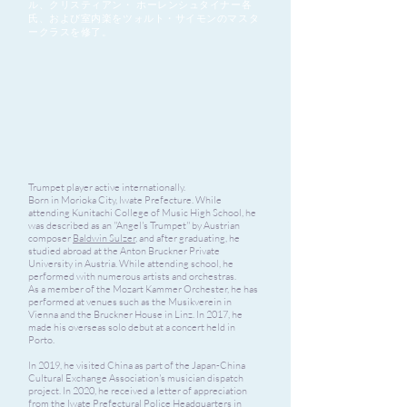
ル、クリスティアン・ ホーレンシュタイナー各
氏、および室内楽をツォルト・サイモンのマスタ
ークラスを修了。
Trumpet player active internationally.
Born in Morioka City, Iwate Prefecture. While
attending Kunitachi College of Music High School, he
was described as an ''Angel's Trumpet'' by Austrian
composer
Baldwin Sulzer
, and after graduating, he
studied abroad at the Anton Bruckner Private
University in Austria. While attending school, he
performed with numerous artists and orchestras.
As a member of the Mozart Kammer Orchester, he has
performed at venues such as the Musikverein in
Vienna and the Bruckner House in Linz. In 2017, he
made his overseas solo debut at a concert held in
Porto.
In 2019, he visited China as part of the Japan-China
Cultural Exchange Association's musician dispatch
project. In 2020, he received a letter of appreciation
from the Iwate Prefectural Police Headquarters in